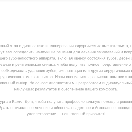
 рентгеновские снимки, чтобы получить полное представление о состоянии ваших
димость удаления зубов, имплантация или другие хирургические процедуры. Мы 
ского вмешательства. Наши специалисты разъяснят вам все этапы предстоящей п
выбор. На основе диагностики мы разработаем индивидуальный план лечения, к
наилучших результатов и обеспечение вашего комфорта.
Камил-Дент, чтобы получить профессиональную помощь в решении сложных стом
имальное лечение и обеспечат надежное и безопасное проведение всех необход
удовлетворение — наш главный приоритет!
писаться
от 300Р