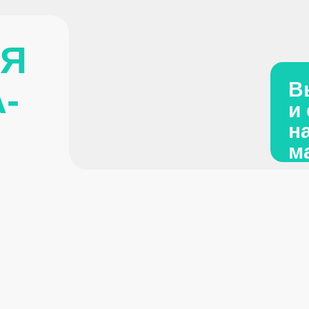
Выполня
и сложны
на высо
мастерс