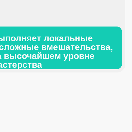
ет локальные
е вмешательства,
чайшем уровне
тва
Область компетенции