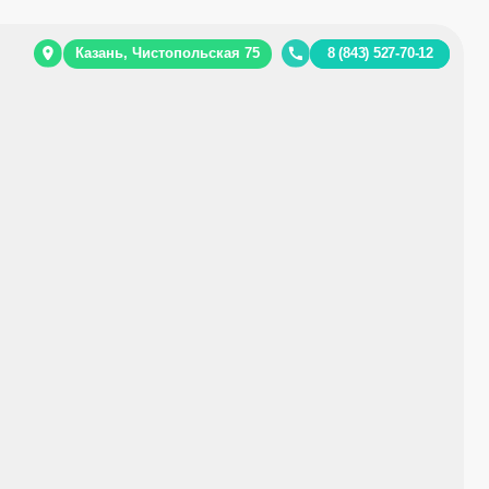
ь, Чистопольская 75
8 (843) 527-70-12
8 987 413-22-93