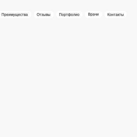
Врачи
щества
Отзывы
Портфолио
Врачи
Контакты
Казан
2 года
опыта