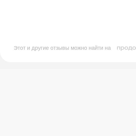
робнее
Подробнее
Стаж: 12 лет
драхманов
Абдрахманов
рат Камилевич
Айдар Камиле
ый врач.
Стоматолог-ортодонт, гнат
дат медицинских наук.
толог – ортопед,
толог, гнатолог.