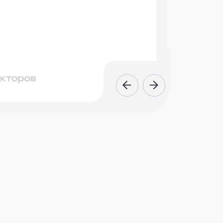
Подробнее
Стаж: 7 лет
Стаж: 7 лет
Назмиева Алсу
вич
Фанисовна
олог
Стоматолог терапевт-
эндодонтист-микроскопист